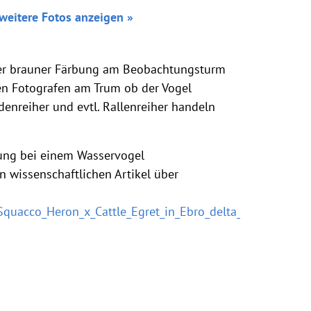
weitere Fotos anzeigen »
cher brauner Färbung am Beobachtungsturm
en Fotografen am Trum ob der Vogel
denreiher und evtl. Rallenreiher handeln
tzung bei einem Wasservogel
n wissenschaftlichen Artikel über
_Squacco_Heron_x_Cattle_Egret_in_Ebro_delta_Spain_in_S