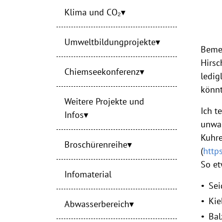
Klima und CO₂
Umweltbildungprojekte
Bemer
Hirsc
Chiemseekonferenz
ledig
könnt
Weitere Projekte und
Ich t
Infos
unwah
Kuhre
Broschürenreihe
(
http
So et
Infomaterial
Sei
Kie
Abwasserbereich
Bal