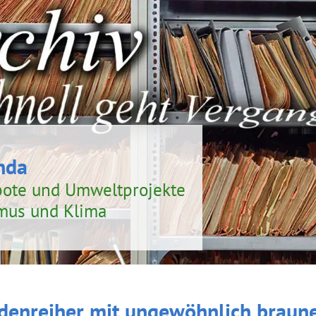
nda
bote und Umweltprojekte
smus und Klima
denreiher mit ungewöhnlich braun