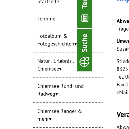
Startseite
Termine
Abwa
Träge
Fotoalbum &
Suche
Umwe
Fotogeschichten
Susa
Natur . Erlebnis .
Stied
Chiemsee
8325
Tel. 
Fax 
Chiemsee Rund- und
eMai
Radweg
Chiemsee Ranger &
Vera
mehr
Abwa