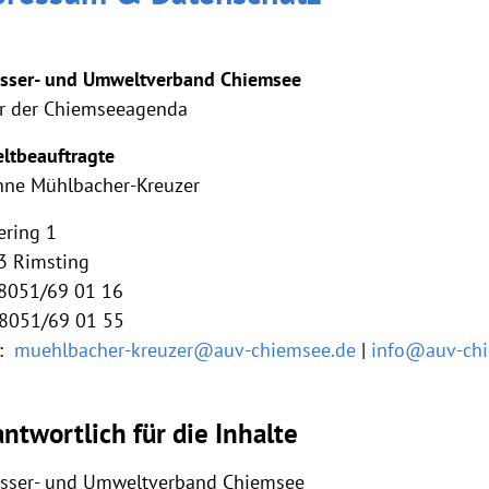
sser- und Umweltverband Chiemsee
r der Chiemseeagenda
ltbeauftragte
nne Mühlbacher-Kreuzer
ering 1
3 Rimsting
08051/69 01 16
08051/69 01 55
l:
muehlbacher-kreuzer@auv-chiemsee.de
|
info@auv-chi
ntwortlich für die Inhalte
sser- und Umweltverband Chiemsee