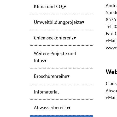
Andr
Klima und CO₂
Stied
8325
Umweltbildungprojekte
Tel. 
Fax.
Chiemseekonferenz
eMail
www
Weitere Projekte und
Infos
Web
Broschürenreihe
Clau
Abwa
Infomaterial
eMail
Abwasserbereich