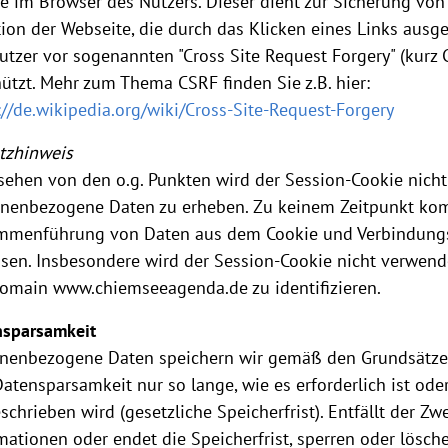
e im Browser des Nutzers. Dieser dient zur Sicherung vo
ion der Webseite, die durch das Klicken eines Links ausg
utzer vor sogenannten "Cross Site Request Forgery" (kurz 
ützt. Mehr zum Thema CSRF finden Sie z.B. hier:
://de.wikipedia.org/wiki/Cross-Site-Request-Forgery
tzhinweis
ehen von den o.g. Punkten wird der Session-Cookie nicht
nenbezogene Daten zu erheben. Zu keinem Zeitpunkt kom
menführung von Daten aus dem Cookie und Verbindungsda
sen. Insbesondere wird der Session-Cookie nicht verwend
omain www.chiemseeagenda.de zu identifizieren.
nsparsamkeit
onenbezogene Daten speichern wir gemäß den Grundsätz
atensparsamkeit nur so lange, wie es erforderlich ist od
schrieben wird (gesetzliche Speicherfrist). Entfällt der Z
mationen oder endet die Speicherfrist, sperren oder lösch