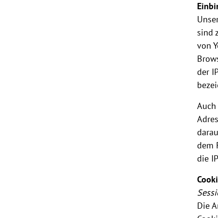
Einbi
Unser
sind 
von Y
Brows
der I
bezei
Auch 
Adres
darau
dem F
die I
Cooki
Sess
Die A