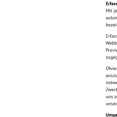
Erfas
Mit j
autom
bezei
Erfas
Webbr
Provi
zugeg
Ohne 
auszu
notwe
Zweck
uns z
unser
Umga