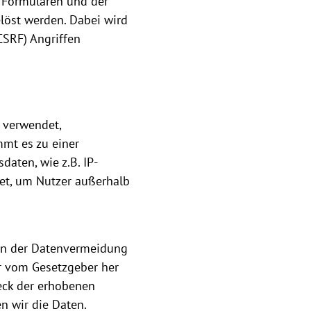
n Formularen und der
elöst werden. Dabei wird
CSRF) Angriffen
 verwendet,
mt es zu einer
ten, wie z.B. IP-
et, um Nutzer außerhalb
en der Datenvermeidung
er vom Gesetzgeber her
weck der erhobenen
en wir die Daten.