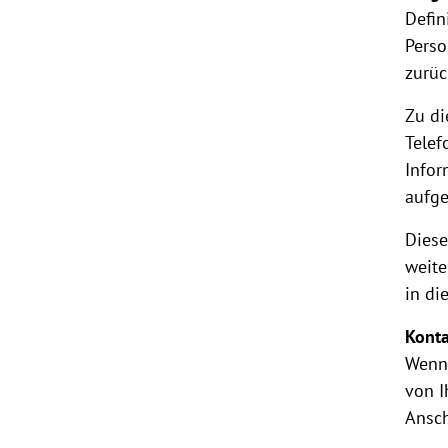
Defin
Perso
zurüc
Zu di
Telef
Infor
aufg
Diese
weite
in di
Kont
Wenn 
von I
Ansch