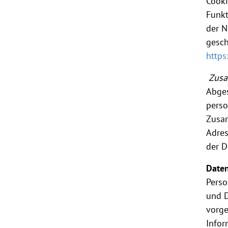
Cooki
Funkt
der N
gesch
https
Zusa
Abges
perso
Zusam
Adres
der D
Date
Pers
und D
vorge
Infor