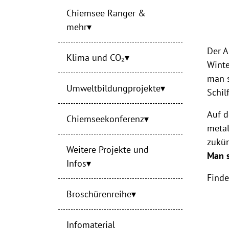
Chiemsee Ranger &
mehr
Der A
Klima und CO₂
Winte
man s
Umweltbildungprojekte
Schil
Auf d
Chiemseekonferenz
metal
zukün
Weitere Projekte und
Man s
Infos
Finde
Broschürenreihe
Infomaterial