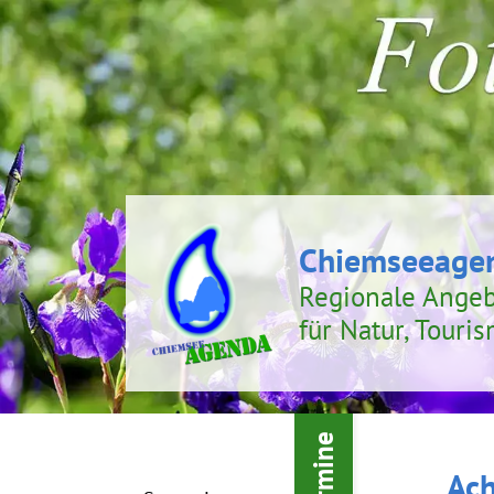
Chiemseeage
Regionale Ange
für Natur, Touri
Termine
Ach