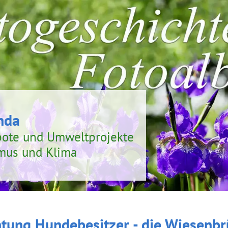
nda
bote und Umweltprojekte
smus und Klima
tung Hundebesitzer - die Wiesenbr